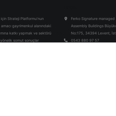
İLETIŞIM
için Strateji Platformu’nun
Ferko Signature managed
 amacı gayrimenkul alanındaki
Assembly Buildings Büyük
amına katkı yapmak ve sektörü
No:175, 34394 Levent, İs
 yönelik somut sonuçlar
0543 880 97 57
 sağlamaktır.
Devam et
bilgi@gisp.org.tr
ective of The Center for
inking in Real Estate (GİSP) is
o institute future predictions in
dynamics both for private and
nt sector as well as to
evant correlations.