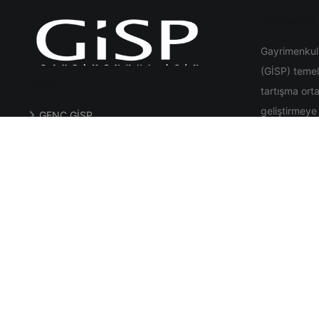
HAKKIMIZDA
Gayrimenkul 
(GİSP) temel
ARŞIV
tartışma ort
geliştirmeye
GENÇ GİSP
üretilmesini
GİSP Global
GİSP Bursa
GİSP İzmir
ABOUT US
GİSP Ankara
The main obj
GİSP Network
Strategic Th
as follows; t
real estate 
the Governme
establish rel