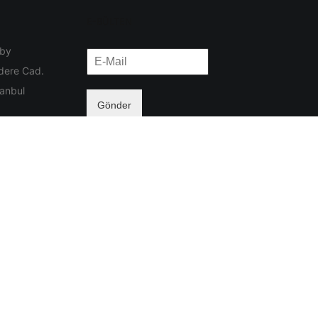
E-BÜLTEN
 by
dere Cad.
tanbul
Gönder
NEWSLETTER
Gönder