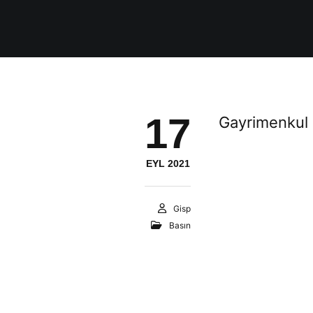
17
Gayrimenkul 
EYL 2021
Gisp
Basın