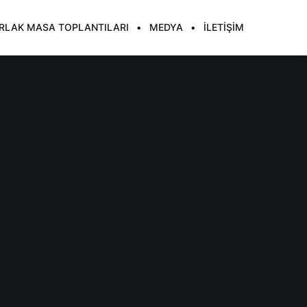
RLAK MASA TOPLANTILARI
MEDYA
İLETIŞIM