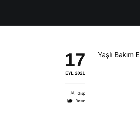
17
Yaşlı Bakım E
EYL 2021
Gisp
Basın